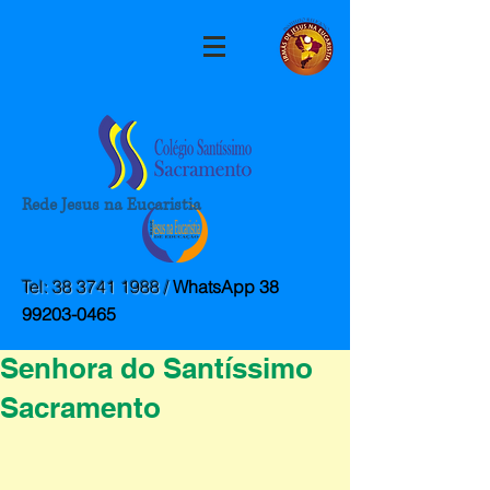
Rede Jesus na Eucaristia
Post
colegiossacramento
Tel:
38 3741 1988
/
WhatsApp
38
19 de mai. de 2025
1 min de leitura
99203-0465
13 de Maio – Dia de Nossa
Senhora do Santíssimo
Sacramento