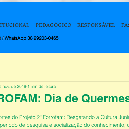
TITUCIONAL
PEDAGÓGICO
RESPONSÁVEL
PA
8 /
WhatsApp 38 99203-0465
e nov. de 2019
1 min de leitura
ROFAM: Dia de Querme
tes do Projeto 2º Forrofam: Resgatando a Cultura Junin
eríodo de pesquisa e socialização do conhecimento, o