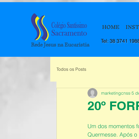
HOME
INS
Tel: 38 3741 198
Rede Jesus na Eucaristia
Todos os Posts
marketingcnss
5 d
20º FOR
Um dos momentos for
Quermesse. Após o p