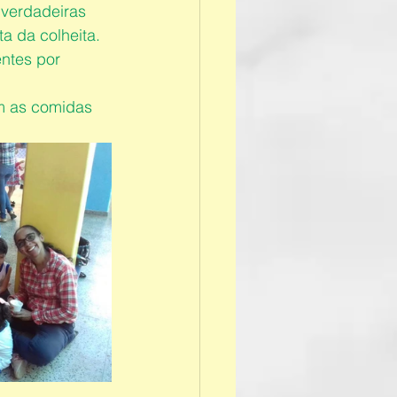
verdadeiras 
a da colheita. 
ntes por 
m as comidas 