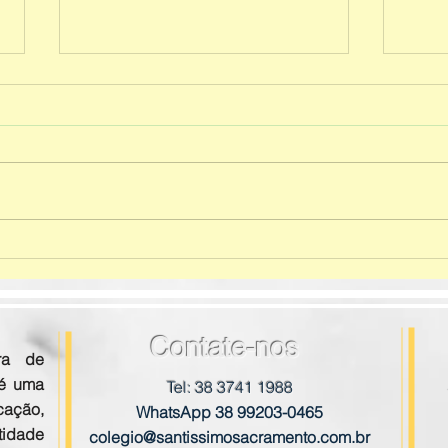
Test
Entrega do material Mestre
dos Mestres - 3° ao 5° ano
E.F I
Contate-nos
ra de
 é uma
Tel: 38 3741 1988
ação,
WhatsApp 38 99203-0465
tidade
colegio@santissimosacramento.com.br