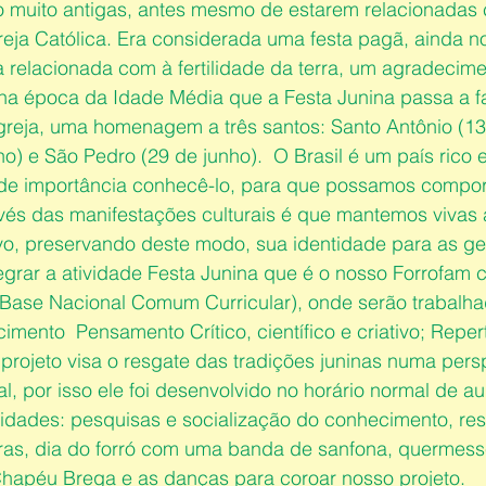
ão muito antigas, antes mesmo de estarem relacionada
ja Católica. Era considerada uma festa pagã, ainda no
a relacionada com à fertilidade da terra, um agradecim
 na época da Idade Média que a Festa Junina passa a fa
eja, uma homenagem a três santos: Santo Antônio (13 
o) e São Pedro (29 de junho).  O Brasil é um país rico
ande importância conhecê-lo, para que possamos compor
vés das manifestações culturais é que mantemos vivas a
o, preservando deste modo, sua identidade para as ge
egrar a atividade Festa Junina que é o nosso Forrofam 
ase Nacional Comum Curricular), onde serão trabalha
mento  Pensamento Crítico, científico e criativo; Repertó
projeto visa o resgate das tradições juninas numa pers
l, por isso ele foi desenvolvido no horário normal de au
idades: pesquisas e socialização do conhecimento, res
ras, dia do forró com uma banda de sanfona, quermesse
Chapéu Brega e as danças para coroar nosso projeto.