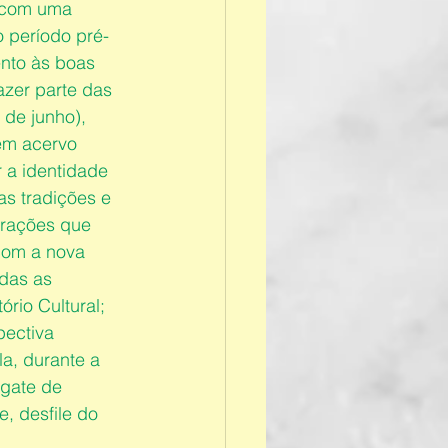
s com uma 
 período pré-
ento às boas 
zer parte das 
de junho), 
 em acervo 
 a identidade 
s tradições e 
rações que 
com a nova 
das as 
rio Cultural; 
pectiva 
la, durante a 
gate de 
, desfile do 