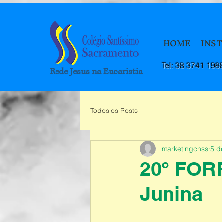
HOME
INS
Tel: 38 3741 198
Rede Jesus na Eucaristia
Todos os Posts
marketingcnss
5 d
20º FOR
Junina