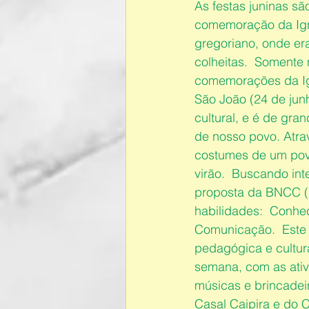
As festas juninas s
comemoração da Igre
gregoriano, onde er
colheitas.  Somente
comemorações da Igr
São João (24 de junh
cultural, e é de gr
de nosso povo. Atra
costumes de um pov
virão.  Buscando int
proposta da BNCC (B
habilidades:  Conheci
Comunicação.  Este 
pedagógica e cultura
semana, com as ativ
músicas e brincadei
Casal Caipira e do 