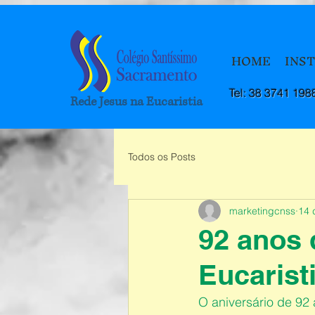
HOME
INS
Tel: 38 3741 198
Rede Jesus na Eucaristia
Todos os Posts
marketingcnss
14 
92 anos 
Eucarist
O aniversário de 92