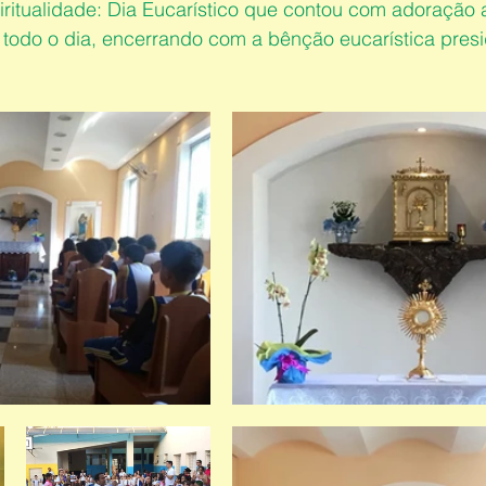
itualidade: Dia Eucarístico que contou com adoração 
todo o dia, encerrando com a bênção eucarística presi