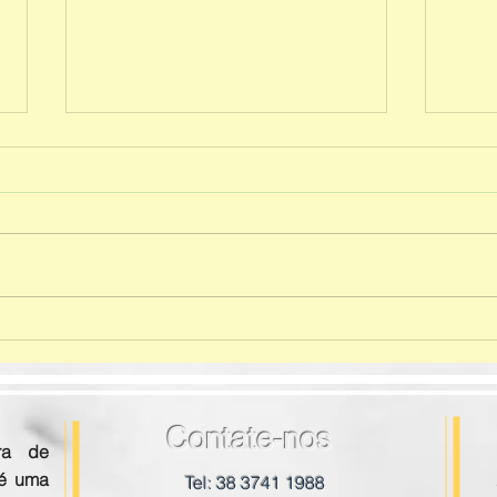
Test
Entrega do material Mestre
dos Mestres - 3° ao 5° ano
E.F I
Contate-nos
ra de
 é uma
Tel: 38 3741 1988