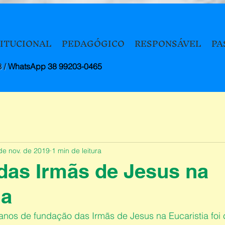
TITUCIONAL
PEDAGÓGICO
RESPONSÁVEL
PA
8 /
WhatsApp 38 99203-0465
de nov. de 2019
1 min de leitura
das Irmãs de Jesus na
ia
 anos de fundação das Irmãs de Jesus na Eucaristia foi