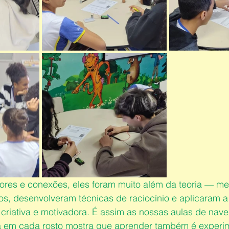
stores e conexões, eles foram muito além da teoria — m
s, desenvolveram técnicas de raciocínio e aplicaram a
riativa e motivadora. É assim as nossas aulas de nave 
 em cada rosto mostra que aprender também é experimen