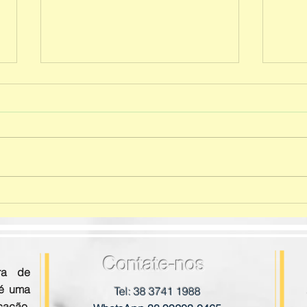
Test
Entrega do material Mestre
dos Mestres - 3° ao 5° ano
E.F I
Contate-nos
ra de
 é uma
Tel: 38 3741 1988
ação,