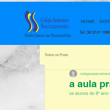
HOME
INS
Tel: 38 3741 198
Rede Jesus na Eucaristia
Todos os Posts
colegiossacramen
a aula pr
os alunos do 8º ano 