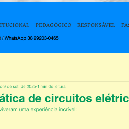
TITUCIONAL
PEDAGÓGICO
RESPONSÁVEL
PA
8 /
WhatsApp 38 99203-0465
to
9 de set. de 2025
1 min de leitura
ática de circuitos elétri
viveram uma experiência incrível: 