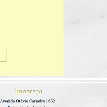
ando nossos foguetes
Endereço
Avenida Otávio Carneiro | 652