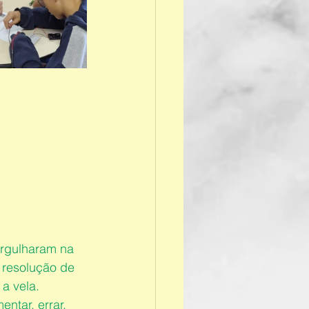
ergulharam na 
 resolução de 
a vela.
tar, errar, 