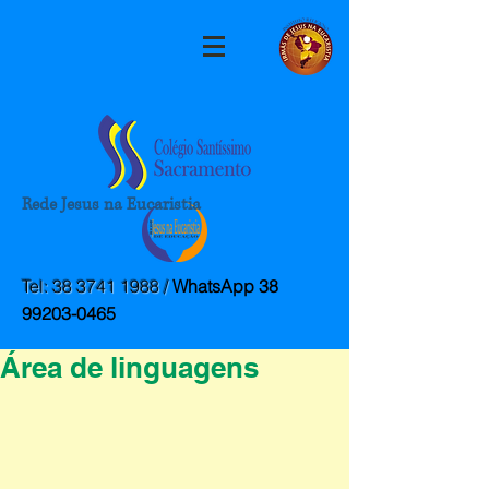
Rede Jesus na Eucaristia
Post
colegiossacramento
Tel:
38 3741 1988
/
WhatsApp
38
18 de ago. de 2025
1 min de leitura
99203-0465
Abertura do Projeto da
Área de linguagens