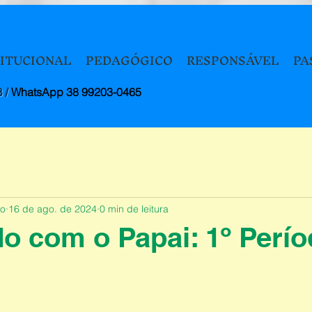
TITUCIONAL
PEDAGÓGICO
RESPONSÁVEL
PA
8 /
WhatsApp 38 99203-0465
to
16 de ago. de 2024
0 min de leitura
o com o Papai: 1º Perí