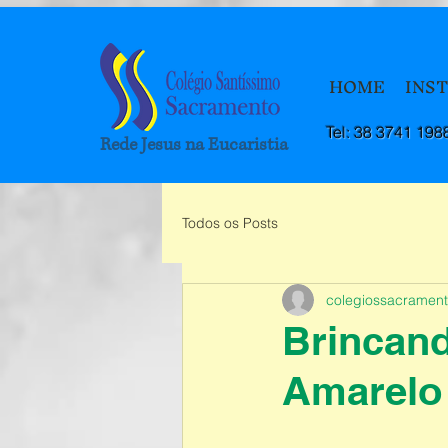
HOME
INS
Tel: 38 3741 198
Rede Jesus na Eucaristia
Todos os Posts
colegiossacramen
Brincand
Amarelo