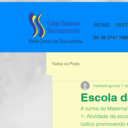
HOME
INS
Tel: 38 3741 198
Rede Jesus na Eucaristia
Todos os Posts
marketingcnss
1 d
Escola da
A turma do Maternal
1- Atividade da esc
lúdico promovendo en