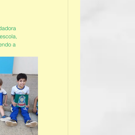
dadora 
escola, 
endo a 