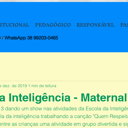
TITUCIONAL
PEDAGÓGICO
RESPONSÁVEL
PA
8 /
WhatsApp 38 99203-0465
e dez. de 2019
1 min de leitura
 Inteligência - Maternal
 3 dando um show nas atividades da Escola da Inteligê
ola da inteligência trabalhando a canção "Quem Respei
tre as crianças uma atividade em grupo divertida e sig