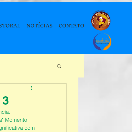
STORAL
NOTÍCIAS
CONTATO
 3
ncia.
ta" Momento 
nificativa com 