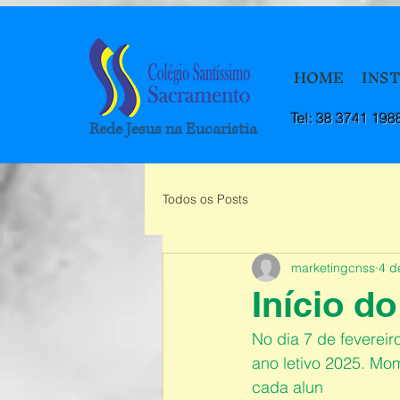
HOME
INS
Tel: 38 3741 198
Rede Jesus na Eucaristia
Todos os Posts
marketingcnss
4 d
Início d
No dia 7 de fevereir
ano letivo 2025. Mo
cada alun