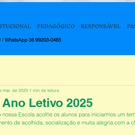
TITUCIONAL
PEDAGÓGICO
RESPONSÁVEL
PA
8 /
WhatsApp 38 99203-0465
e mar. de 2025
1 min de leitura
o Ano Letivo 2025
o nossa Escola acolhe os alunos para iniciarmos um tem
mento de acolhida, socialização e muita alegria com a 