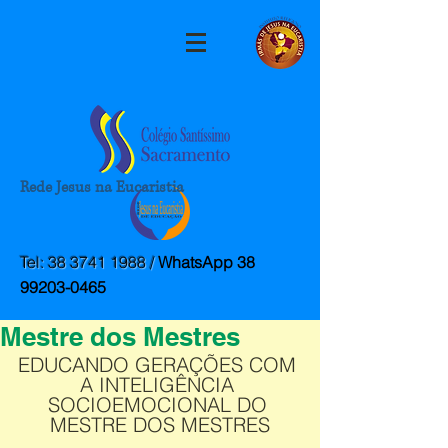
Rede Jesus na Eucaristia
Post
marketingcnss
Tel:
38 3741 1988
/
WhatsApp
38
20 de fev. de 2022
1 min de leitura
99203-0465
Lançamento do Programa
Mestre dos Mestres
EDUCANDO GERAÇÕES COM 
A INTELIGÊNCIA 
SOCIOEMOCIONAL DO 
MESTRE DOS MESTRES