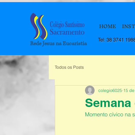
HOME
INS
Tel: 38 3741 198
Rede Jesus na Eucaristia
Todos os Posts
colegio6025
15 de
Semana d
Momento cívico na s