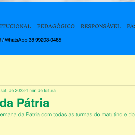
TITUCIONAL
PEDAGÓGICO
RESPONSÁVEL
PA
8 /
WhatsApp 38 99203-0465
 set. de 2023
1 min de leitura
a Pátria
emana da Pátria com todas as turmas do matutino e do 