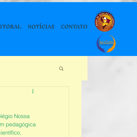
STORAL
NOTÍCIAS
CONTATO
olégio Nossa 
em pedagógica 
entífico, 