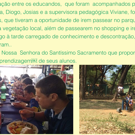
ração entre os educandos,  que foram  acompanhados p
, Diogo, Josias e a supervisora pedagógica Viviane, f
s, que tiveram a oportunidade de irem passear no parqu
 vegetação local, além de passearem no shopping e ir
ogo à tarde carregado de conhecimento e descontração,
ram.. 
o Nossa  Senhora do Santíssimo Sacramento que propo
prendizagem￼ de seus alunos.