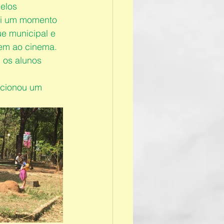
elos 
oi um momento 
e municipal e 
em ao cinema. 
 os alunos 
rcionou um 