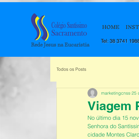
HOME
INS
Tel: 38 3741 198
Rede Jesus na Eucaristia
Todos os Posts
marketingcnss
25 
Viagem 
No último dia 15 no
Senhora do Santíss
cidade Montes Claros