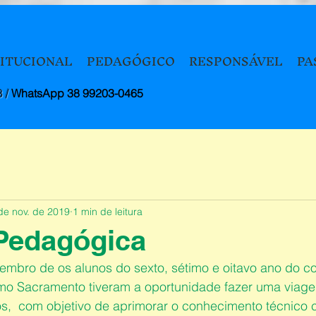
TITUCIONAL
PEDAGÓGICO
RESPONSÁVEL
PA
8 /
WhatsApp 38 99203-0465
de nov. de 2019
1 min de leitura
Pedagógica
vembro de os alunos do sexto, sétimo e oitavo ano do c
imo Sacramento tiveram a oportunidade fazer uma viag
,  com objetivo de aprimorar o conhecimento técnico ci