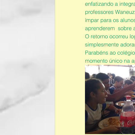
enfatizando a integ
professores Waneuza
ímpar para os aluno
aprenderem  sobre a
O retorno ocorreu l
simplesmente adora
Parabéns ao colégi
momento único na a