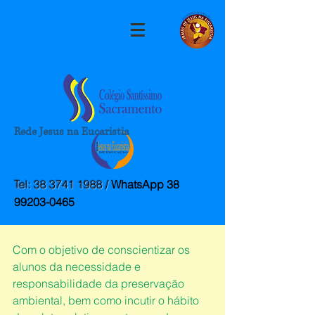
Rede Jesus na Eucaristia
Post
marketingcnss
Tel:
38 3741 1988
/
WhatsApp
38
5 de nov. de 2019
1 min de leitura
99203-0465
Zé do Lixo
Com o objetivo de conscientizar os 
alunos da necessidade e 
responsabilidade da preservação 
ambiental, bem como incutir o hábito 