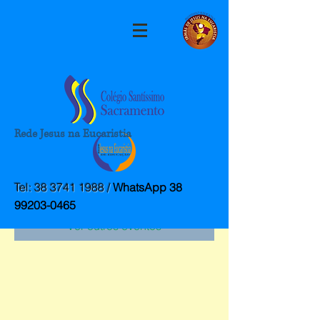
Rede Jesus na Eucaristia
A inscrição está encerrada
Tel:
38 3741 1988
/
WhatsApp
38
99203-0465
Ver outros eventos