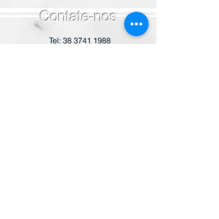
Contate-nos
Tel:
38 3741 1988
WhatsApp
38 99203-0465
colegio@santissimosacramento.com.br
A Associação Feminina Brasileira de
Educação e Assistência – AFBEA é
uma entidade beneficente da
educação, Portadora do Certificado
de Entidade Beneficente de
Assistência Social – CEBAS
Educação.
Endereço
Avenida Otávio Carneiro | 652