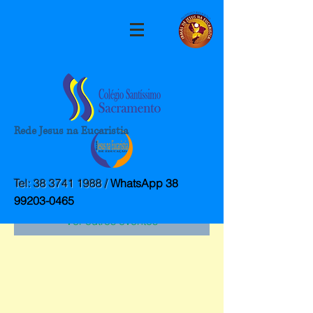
Rede Jesus na Eucaristia
A inscrição está fechada
Tel:
38 3741 1988
/
WhatsApp
38
99203-0465
Ver outros eventos