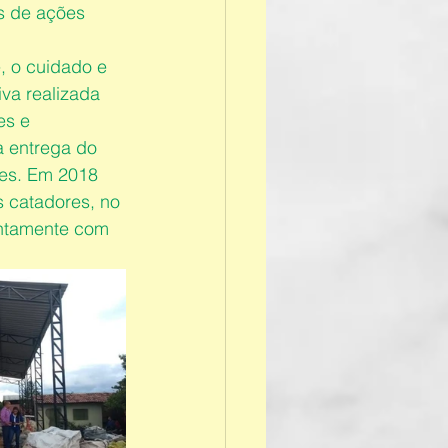
s de ações 
, o cuidado e 
va realizada 
s e 
 entrega do 
res. Em 2018 
 catadores, no 
untamente com 