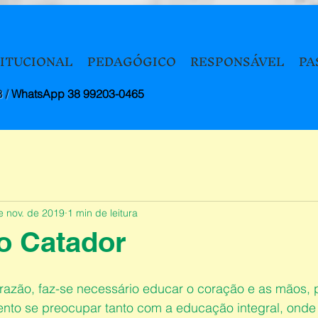
TITUCIONAL
PEDAGÓGICO
RESPONSÁVEL
PA
8 /
WhatsApp 38 99203-0465
e nov. de 2019
1 min de leitura
o Catador
razão, faz-se necessário educar o coração e as mãos, p
nto se preocupar tanto com a educação integral, onde 