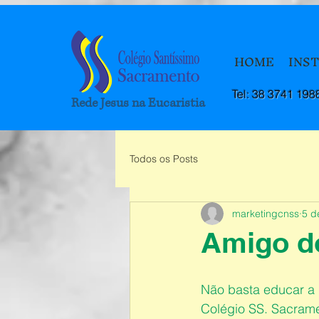
HOME
INS
Tel: 38 3741 198
Rede Jesus na Eucaristia
Todos os Posts
marketingcnss
5 d
Amigo d
Não basta educar a 
Colégio SS. Sacrame