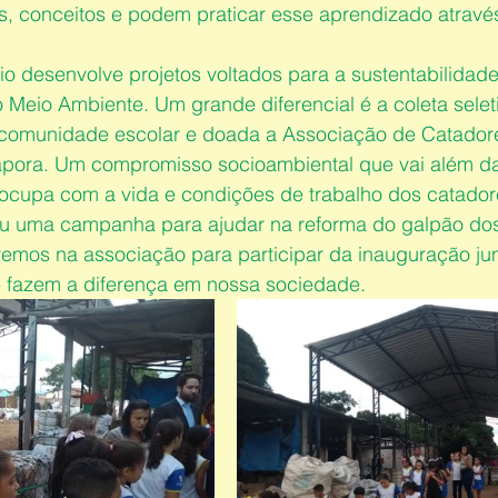
 conceitos e podem praticar esse aprendizado atravé
o desenvolve projetos voltados para a sustentabilidade
Meio Ambiente. Um grande diferencial é a coleta seleti
comunidade escolar e doada a Associação de Catadore
apora. Um compromisso socioambiental que vai além da
eocupa com a vida e condições de trabalho dos catado
ou uma campanha para ajudar na reforma do galpão dos
ivemos na associação para participar da inauguração j
e fazem a diferença em nossa sociedade.