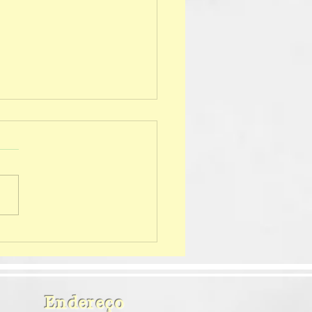
ando nossos foguetes
Endereço