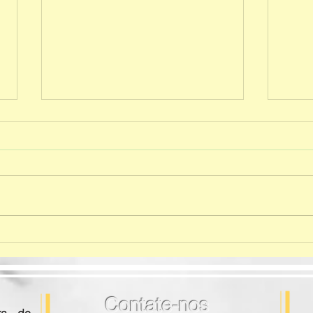
Test
Entrega do material Mestre
dos Mestres - 3° ao 5° ano
E.F I
Contate-nos