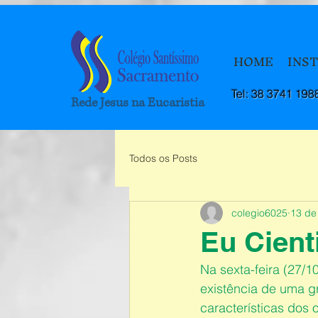
HOME
INS
Tel: 38 3741 198
Rede Jesus na Eucaristia
Todos os Posts
colegio6025
13 de
Eu Cient
Na sexta-feira (27/1
existência de uma g
características dos 