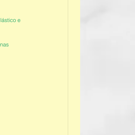
lástico e 
 nas 