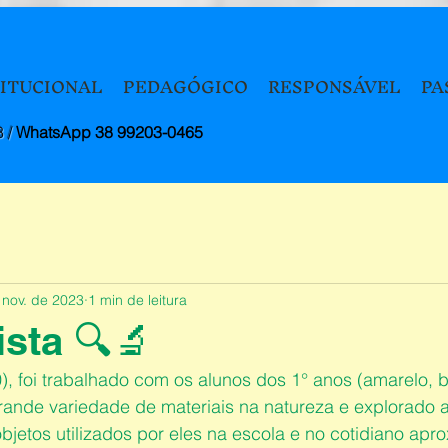
TITUCIONAL
PEDAGÓGICO
RESPONSÁVEL
PA
8 /
WhatsApp 38 99203-0465
 nov. de 2023
1 min de leitura
ista 🔍🔬
0), foi trabalhado com os alunos dos 1° anos (amarelo, b
rande variedade de materiais na natureza e explorado a
objetos utilizados por eles na escola e no cotidiano ap