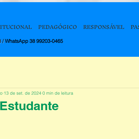
TITUCIONAL
PEDAGÓGICO
RESPONSÁVEL
PA
8 /
WhatsApp 38 99203-0465
to
13 de set. de 2024
0 min de leitura
 Estudante