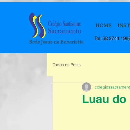
HOME
INS
Tel: 38 3741 198
Rede Jesus na Eucaristia
Todos os Posts
colegiossacramen
Luau do