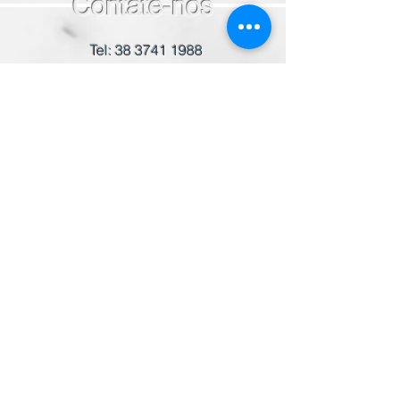
Contate-nos
Tel:
38 3741 1988
WhatsApp
38 99203-0465
colegio@santissimosacramento.com.br
A Associação Feminina Brasileira de
Educação e Assistência – AFBEA é
uma entidade beneficente da
educação, Portadora do Certificado
de Entidade Beneficente de
Assistência Social – CEBAS
Educação.
Endereço
Avenida Otávio Carneiro | 652
Bairro Santo Antônio